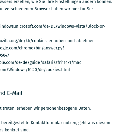
owsers ersehen, wie Sie Ihre Einstellungen ändern können.
die verschiedenen Browser haben wir hier für Sie
//windows.microsoft.com/de-DE/windows-vista/Block-or-
.mozilla.org/de/kb/cookies-erlauben-und-ablehnen
google.com/chrome/bin/answer.py?
95647
apple.com/de-de/guide/safari/sfri11471/mac
.com/Windows/10.20/de/cookies.html
nd E-Mail
kt treten, erheben wir personenbezogene Daten.
 bereitgestellte Kontaktformular nutzen, geht aus diesem
s konkret sind.