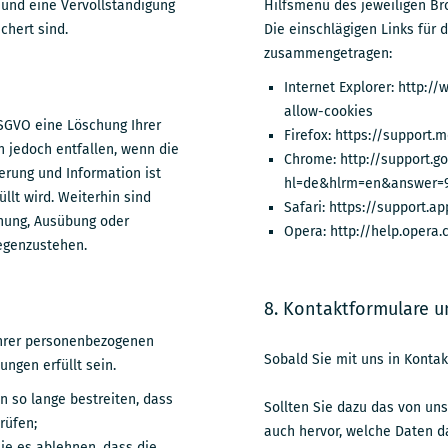
r und eine Vervollständigung
Hilfsmenü des jeweiligen Br
chert sind.
Die einschlägigen Links für 
zusammengetragen:
Internet Explorer: http:
allow-cookies
DSGVO eine Löschung Ihrer
Firefox: https://support
 jedoch entfallen, wenn die
Chrome: http://support.
rung und Information ist
hl=de&hlrm=en&answer=
üllt wird. Weiterhin sind
Safari: https://support.
hung, Ausübung oder
Opera: http://help.opera
egenzustehen.
8. Kontaktformulare u
Ihrer personenbezogenen
Sobald Sie mit uns in Konta
ngen erfüllt sein.
n so lange bestreiten, dass
Sollten Sie dazu das von uns
rüfen;
auch hervor, welche Daten da
ie es ablehnen, dass die