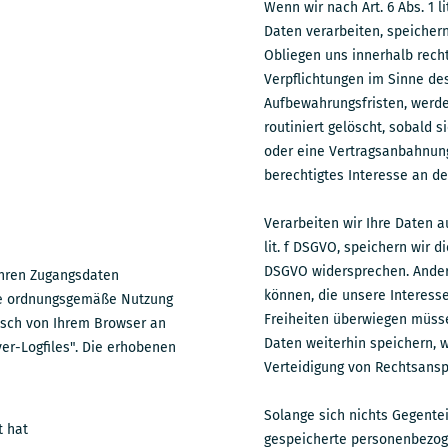
Wenn wir nach Art. 6 Abs. 1 
Daten verarbeiten, speichern 
Obliegen uns innerhalb rech
Verpflichtungen im Sinne des 
Aufbewahrungsfristen, werde
routiniert gelöscht, sobald 
oder eine Vertragsanbahnung
berechtigtes Interesse an d
Verarbeiten wir Ihre Daten a
lit. f DSGVO, speichern wir di
DSGVO widersprechen. Ander
Ihren Zugangsdaten
können, die unsere Interesse
ine ordnungsgemäße Nutzung
Freiheiten überwiegen müss
isch von Ihrem Browser an
Daten weiterhin speichern,
er-Logfiles". Die erhobenen
Verteidigung von Rechtsansp
Solange sich nichts Gegentei
t hat
gespeicherte personenbezoge