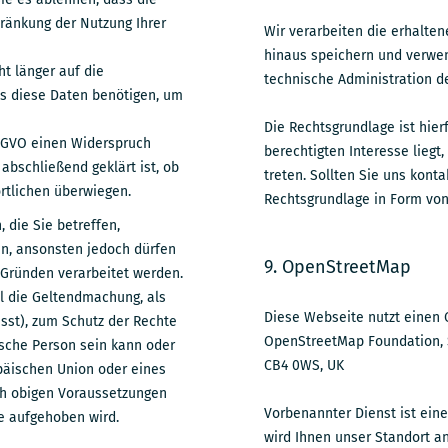
ränkung der Nutzung Ihrer
Wir verarbeiten die erhalten
hinaus speichern und verwen
ht länger auf die
technische Administration d
ts diese Daten benötigen, um
Die Rechtsgrundlage ist hierf
DSGVO einen Widerspruch
berechtigten Interesse liegt
abschließend geklärt ist, ob
treten. Sollten Sie uns konta
rtlichen überwiegen.
Rechtsgrundlage in Form von A
 die Sie betreffen,
en, ansonsten jedoch dürfen
9. OpenStreetMap
n Gründen verarbeitet werden.
 die Geltendmachung, als
Diese Webseite nutzt einen 
sst), zum Schutz der Rechte
OpenStreetMap Foundation, 
tische Person sein kann oder
CB4 0WS, UK
opäischen Union oder eines
ch obigen Voraussetzungen
Vorbenannter Dienst ist eine
se aufgehoben wird.
wird Ihnen unser Standort an