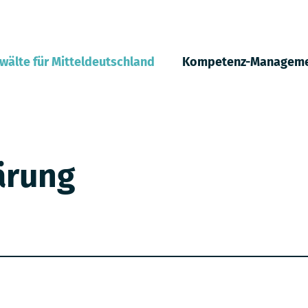
wälte für Mitteldeutschland
Kompetenz-Managem
Rechtsanwalt Holger Stahlknecht
tsanwalt Dr. jur. Daniel Neugebauer
ärung
Rechtsanwalt Jarno Kersten
Rechtsanwältin Sandra Stöckl
Anwendungsfälle / Arbeitsfelder