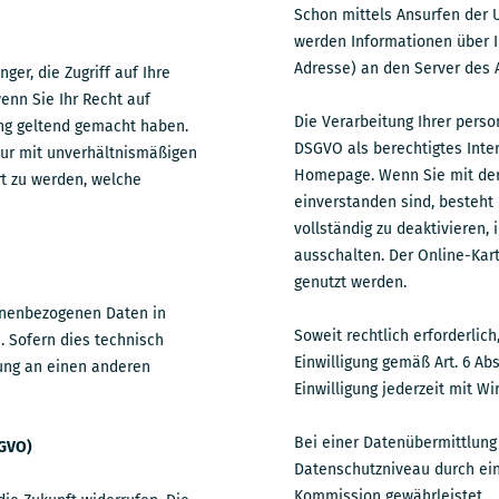
Schon mittels Ansurfen der U
werden Informationen über I
Adresse) an den Server des 
ger, die Zugriff auf Ihre
enn Sie Ihr Recht auf
Die Verarbeitung Ihrer perso
ung geltend gemacht haben.
DSGVO als berechtigtes Inte
 nur mit unverhältnismäßigen
Homepage. Wenn Sie mit der 
rt zu werden, welche
einverstanden sind, besteht 
vollständig zu deaktivieren,
ausschalten. Der Online-Kar
genutzt werden.
sonenbezogenen Daten in
Soweit rechtlich erforderlich
. Sofern dies technisch
Einwilligung gemäß Art. 6 Abs
lung an einen anderen
Einwilligung jederzeit mit Wi
Bei einer Datenübermittlung
SGVO)
Datenschutzniveau durch ei
Kommission gewährleistet.